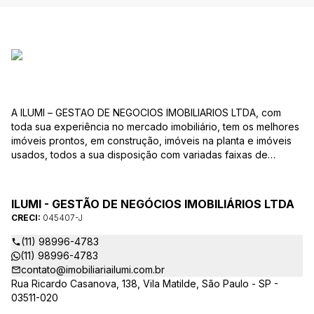
A ILUMI – GESTAO DE NEGOCIOS IMOBILIARIOS LTDA, com
toda sua experiência no mercado imobiliário, tem os melhores
imóveis prontos, em construção, imóveis na planta e imóveis
usados, todos a sua disposição com variadas faixas de
valores, bairros e dimensões para melhor atender as suas
necessidades e anseios. Ao nos procurar, nossos corretores –
credenciados ao CRECI-EE – estarão sempre prontos para
ILUMI - GESTÃO DE NEGÓCIOS IMOBILIÁRIOS LTDA
responder-lhe todas as suas dúvidas sobre casas,
CRECI:
045407-J
apartamentos, terrenos, salas comerciais e outros produtos
imobiliários.
(11) 98996-4783
(11) 98996-4783
contato@imobiliariailumi.com.br
Rua Ricardo Casanova, 138, Vila Matilde, São Paulo - SP -
03511-020