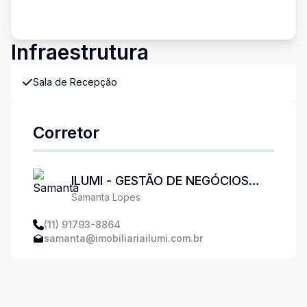
Infraestrutura
Sala de Recepção
Corretor
ILUMI - GESTÃO DE NEGÓCIOS
Samanta Lopes
IMOBILIÁRIOS LTDA
(11) 91793-8864
samanta@imobiliariailumi.com.br