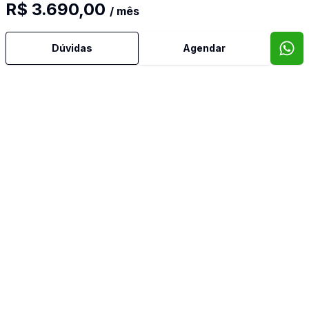
R$ 3.690,00
/ mês
Dúvidas
Agendar
Imóveis semelhantes
Confira imóveis semelhantes
Cód:
29
Comparar
Có