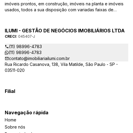
imóveis prontos, em construção, imóveis na planta e imóveis
usados, todos a sua disposição com variadas faixas de
valores, bairros e dimensões para melhor atender as suas
necessidades e anseios. Ao nos procurar, nossos corretores –
credenciados ao CRECI-EE – estarão sempre prontos para
ILUMI - GESTÃO DE NEGÓCIOS IMOBILIÁRIOS LTDA
responder-lhe todas as suas dúvidas sobre casas,
CRECI:
045407-J
apartamentos, terrenos, salas comerciais e outros produtos
imobiliários.
(11) 98996-4783
(11) 98996-4783
contato@imobiliariailumi.com.br
Rua Ricardo Casanova, 138, Vila Matilde, São Paulo - SP -
03511-020
Filial
Navegação rápida
Home
Sobre nós