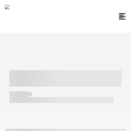
----- ----- -- ------ ---- ---- -- ----- -----
----- --- ------
----- -----
----- ----- -- ------ ---- ---- -- ----- ----- ----- --- ------