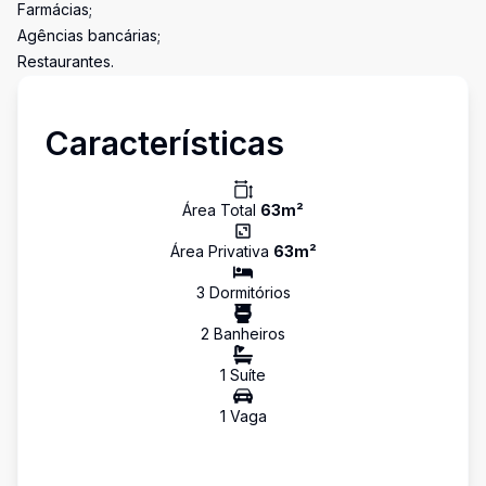
Farmácias;
Agências bancárias;
Restaurantes.
Características
Área Total
63
m²
Área Privativa
63
m²
3
Dormitório
s
2
Banheiro
s
1
Suíte
1
Vaga