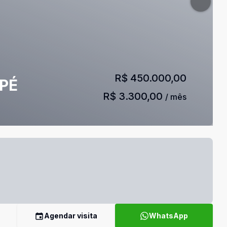
R$ 450.000,00
PÉ
R$ 3.300,00
/ mês
Agendar visita
WhatsApp