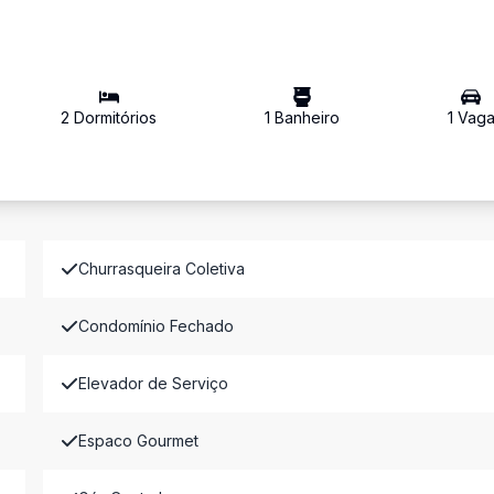
2
Dormitório
s
1
Banheiro
1
Vag
Churrasqueira Coletiva
Condomínio Fechado
Elevador de Serviço
Espaco Gourmet