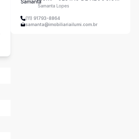
Samanta Lopes
IMOBILIÁRIOS LTDA
(11) 91793-8864
samanta@imobiliariailumi.com.br
a