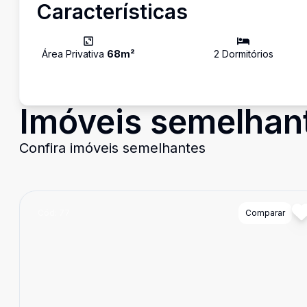
Características
Área Privativa
68
m²
2
Dormitório
s
Imóveis semelhan
Confira imóveis semelhantes
Cód:
77
Comparar