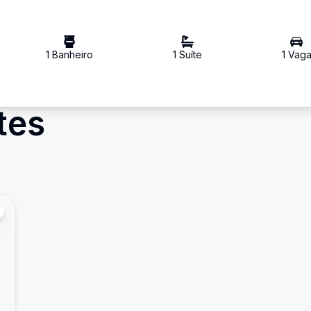
1
Banheiro
1
Suíte
1
Vag
tes