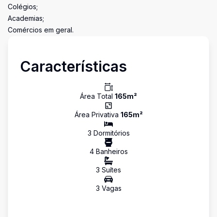
Colégios;
Academias;
Comércios em geral.
Características
Área Total
165
m²
Área Privativa
165
m²
3
Dormitório
s
4
Banheiro
s
3
Suíte
s
3
Vaga
s