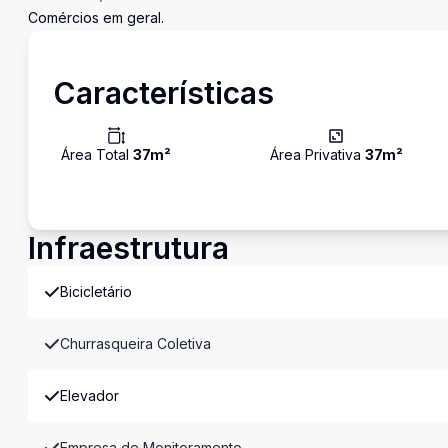
Comércios em geral.
Características
Área Total
37
m²
Área Privativa
37
m²
Infraestrutura
Bicicletário
Churrasqueira Coletiva
Elevador
Empresa de Monitoramento