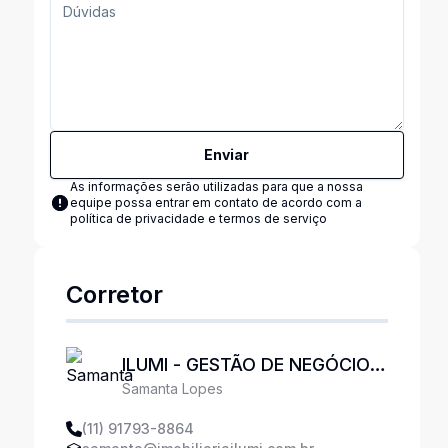
Enviar
As informações serão utilizadas para que a nossa
equipe possa entrar em contato de acordo com a
política de privacidade e termos de serviço
Corretor
ILUMI - GESTÃO DE NEGÓCIOS
Samanta Lopes
IMOBILIÁRIOS LTDA
(11) 91793-8864