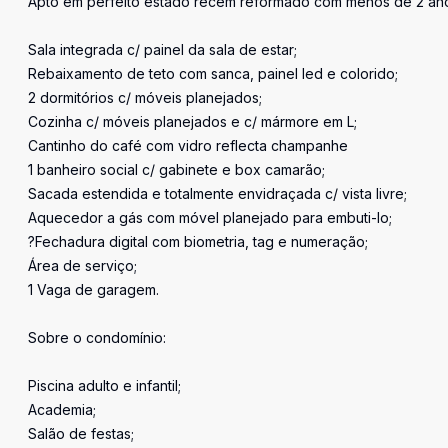
Apto em perfeito estado recém reformado com menos de 2 an
Sala integrada c/ painel da sala de estar;
Rebaixamento de teto com sanca, painel led e colorido;
2 dormitórios c/ móveis planejados;
Cozinha c/ móveis planejados e c/ mármore em L;
Cantinho do café com vidro reflecta champanhe
1 banheiro social c/ gabinete e box camarão;
Sacada estendida e totalmente envidraçada c/ vista livre;
Aquecedor a gás com móvel planejado para embuti-lo;
?Fechadura digital com biometria, tag e numeração;
Área de serviço;
1 Vaga de garagem.
Sobre o condomínio:
Piscina adulto e infantil;
Academia;
Salão de festas;