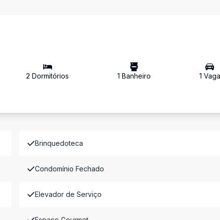
2
Dormitório
s
1
Banheiro
1
Vag
Brinquedoteca
Condomínio Fechado
Elevador de Serviço
Espaco Gourmet