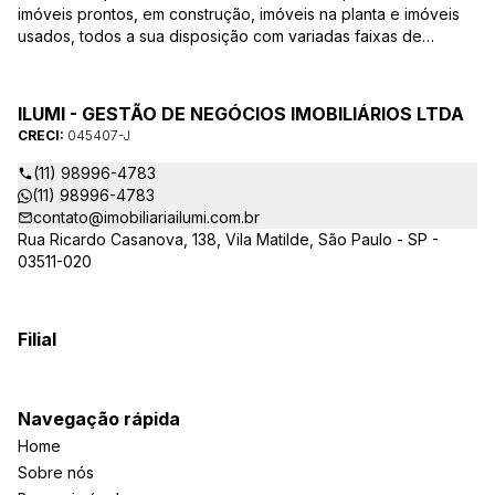
imóveis prontos, em construção, imóveis na planta e imóveis
usados, todos a sua disposição com variadas faixas de
valores, bairros e dimensões para melhor atender as suas
necessidades e anseios. Ao nos procurar, nossos corretores –
credenciados ao CRECI-EE – estarão sempre prontos para
ILUMI - GESTÃO DE NEGÓCIOS IMOBILIÁRIOS LTDA
responder-lhe todas as suas dúvidas sobre casas,
CRECI:
045407-J
apartamentos, terrenos, salas comerciais e outros produtos
imobiliários.
(11) 98996-4783
(11) 98996-4783
contato@imobiliariailumi.com.br
Rua Ricardo Casanova, 138, Vila Matilde, São Paulo - SP -
03511-020
Filial
Navegação rápida
Home
Sobre nós