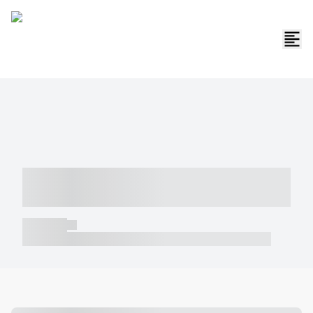
----- ----- -- ------ ---- ---- -- ----- -----
----- --- ------
----- -----
----- ----- -- ------ ---- ---- -- ----- ----- ----- --- ------