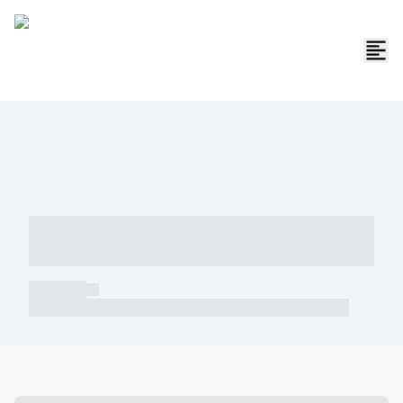
----- ----- -- ------ ---- ---- -- ----- -----
----- --- ------
----- -----
----- ----- -- ------ ---- ---- -- ----- ----- ----- --- ------