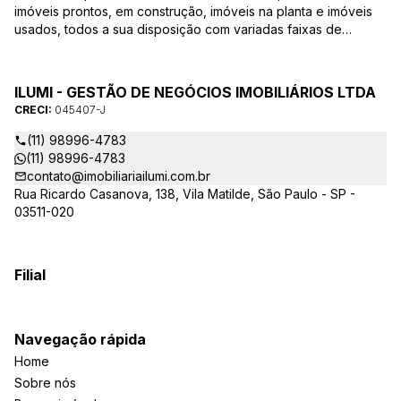
imóveis prontos, em construção, imóveis na planta e imóveis
usados, todos a sua disposição com variadas faixas de
valores, bairros e dimensões para melhor atender as suas
necessidades e anseios. Ao nos procurar, nossos corretores –
credenciados ao CRECI-EE – estarão sempre prontos para
ILUMI - GESTÃO DE NEGÓCIOS IMOBILIÁRIOS LTDA
responder-lhe todas as suas dúvidas sobre casas,
CRECI:
045407-J
apartamentos, terrenos, salas comerciais e outros produtos
imobiliários.
(11) 98996-4783
(11) 98996-4783
contato@imobiliariailumi.com.br
Rua Ricardo Casanova, 138, Vila Matilde, São Paulo - SP -
03511-020
Filial
Navegação rápida
Home
Sobre nós